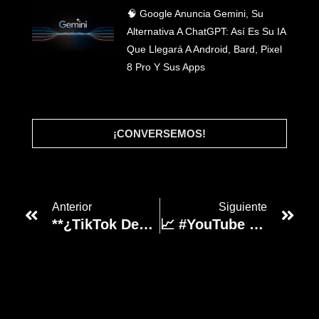
🧠 Google Anuncia Gemini, Su
Alternativa A ChatGPT: Así Es Su IA
Que Llegará A Android, Bard, Pixel
8 Pro Y Sus Apps
¡CONVERSEMOS!
Anterior
Siguiente
**¿TikTok Desafía A YouTube Con Vídeos De 30 Minutos? 🎥**
📈 #YouTube Genera Alrededor Del 40% Del Tráfico De Referencia A #Facebook E #Instagram