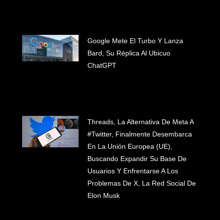
Google Mete El Turbo Y Lanza
Bard, Su Réplica Al Ubicuo
ChatGPT
Threads, La Alternativa De Meta A
#Twitter, Finalmente Desembarca
En La Unión Europea (UE),
Buscando Expandir Su Base De
#INICIO
Usuarios Y Enfrentarse A Los
#WHAT WE DO
Problemas De X, La Red Social De
#CLIENTES
Elon Musk
#BLOG
#LET'S TALK