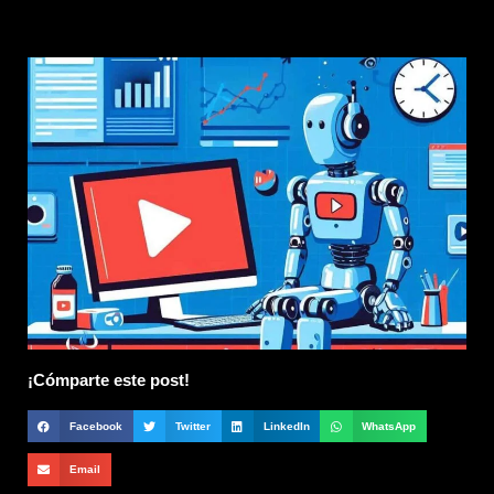
¡Cómparte este post!
Facebook
Twitter
LinkedIn
WhatsApp
Email