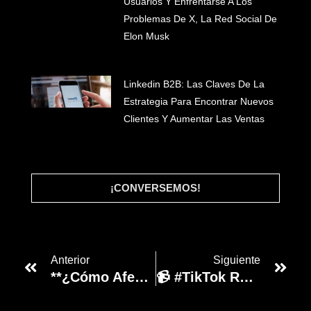
Usuarios Y Enfrentarse A Los
Problemas De X, La Red Social De
Elon Musk
Linkedin B2B: Las Claves De La
Estrategia Para Encontrar Nuevos
#INICIO
Clientes Y Aumentar Las Ventas
#WHAT WE DO
#CLIENTES
#BLOG
#LET'S TALK
¡CONVERSEMOS!
Anterior
Siguiente
**¿Cómo Afectará La Integración De Gemini En Google Ads A Las Campañas Publicitarias? 🚀**
📹 #TikTok Revolucionará Su Formato Con Vídeos Horizontales Y Más Largos