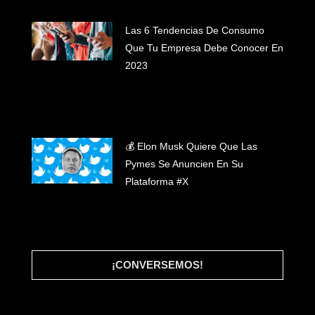
Las 6 Tendencias De Consumo
Que Tu Empresa Debe Conocer En
#INICIO
2023
#WHAT WE DO
#CLIENTES
#BLOG
#LET'S TALK
💰 Elon Musk Quiere Que Las
Pymes Se Anuncien En Su
Plataforma #X
¡CONVERSEMOS!