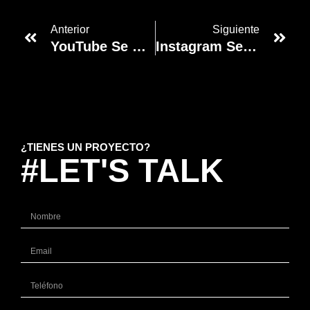
Anterior
Siguiente
YouTube Se Pasa Al Gaming Para Que Juegues Desde Tu Móvil Android O PC: Ya En Despliegue Para Algunos Suscriptores De Pago
Instagram Se Renueva Con Filtros, Stickers Y Más Novedades
¿TIENES UN PROYECTO?
#LET'S TALK