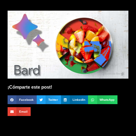
¡Cómparte este post!
Facebook
Twitter
LinkedIn
WhatsApp
Email