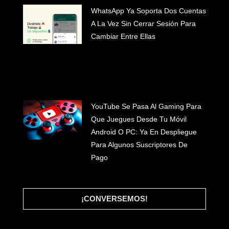
WhatsApp Ya Soporta Dos Cuentas
A La Vez Sin Cerrar Sesión Para
Cambiar Entre Ellas
#INICIO
YouTube Se Pasa Al Gaming Para
#WHAT WE DO
Que Juegues Desde Tu Móvil
#CLIENTES
Android O PC: Ya En Despliegue
#BLOG
Para Algunos Suscriptores De
#LET'S TALK
Pago
¡CONVERSEMOS!