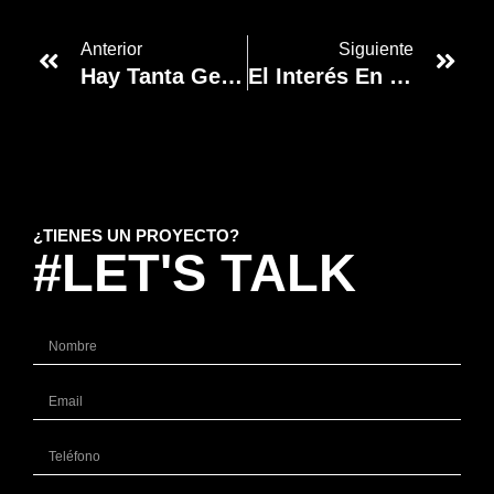
Anterior
Siguiente
Hay Tanta Gente Viendo Vídeos Acelerados, Que La App De YouTube Va A Cambiar
El Interés En Threads Ha Caído Un 70% Desde Su Peak El 7 De Julio
¿TIENES UN PROYECTO?
#LET'S TALK