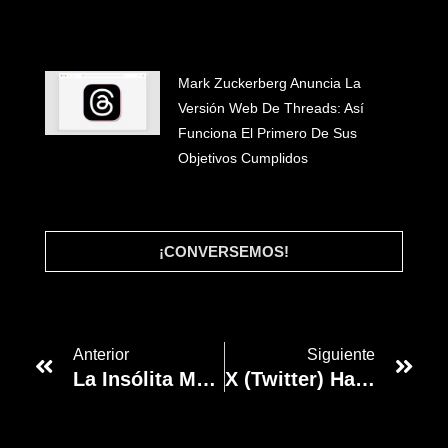
Mark Zuckerberg Anuncia La
Versión Web De Threads: Así
Funciona El Primero De Sus
#INICIO
Objetivos Cumplidos
#WHAT WE DO
#CLIENTES
#BLOG
#LET'S TALK
¡CONVERSEMOS!
Anterior
Siguiente
La Insólita Medida De YouTube: La Plataforma Deja De Recomendar Vídeos A Algunos Usuarios
X (Twitter) Ha Introducido 13.000 Cambios En Su Algoritmo: Estos Son Los 6 Nuevos Criterios Para Dar Visibilidad A Los Tuits