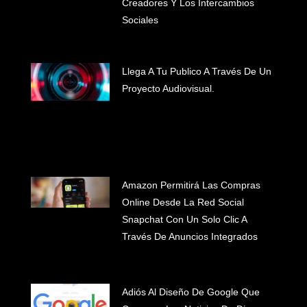
Creadores Y Los Intercambios
Sociales
Llega A Tu Publico A Través De Un
Proyecto Audiovisual.
Amazon Permitirá Las Compras
#INICIO
Online Desde La Red Social
#WHAT WE DO
Snapchat Con Un Solo Clic A
#CLIENTES
Través De Anuncios Integrados
#BLOG
#LET'S TALK
Adiós Al Diseño De Google Que