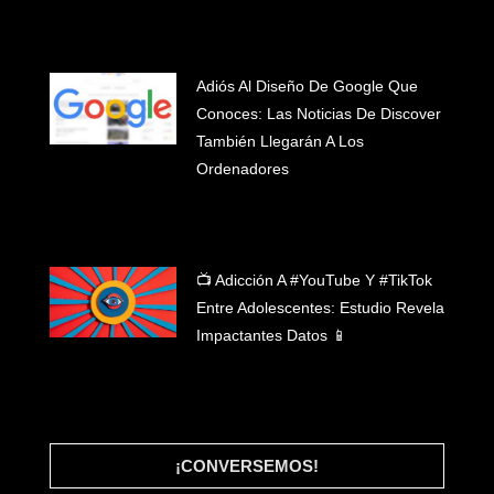
Adiós Al Diseño De Google Que
Conoces: Las Noticias De Discover
#INICIO
También Llegarán A Los
#WHAT WE DO
Ordenadores
#CLIENTES
#BLOG
#LET'S TALK
📺 Adicción A #YouTube Y #TikTok
Entre Adolescentes: Estudio Revela
Impactantes Datos 📱
¡CONVERSEMOS!