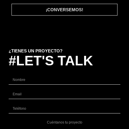
¡CONVERSEMOS!
¿TIENES UN PROYECTO?
#LET'S TALK
#INICIO
#WHAT WE DO
#CLIENTES
#BLOG
#LET'S TALK